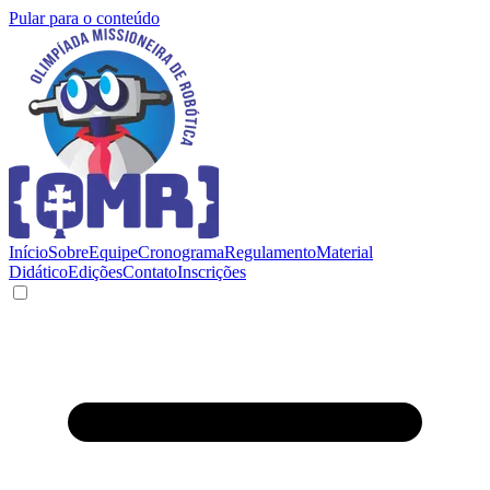
Pular para o conteúdo
Início
Sobre
Equipe
Cronograma
Regulamento
Material
Didático
Edições
Contato
Inscrições