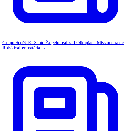
Grupo Sepé
URI Santo Ângelo realiza I Olimpíada Missioneira de
Robótica
Ler matéria →