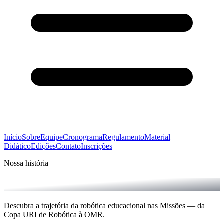
Início
Sobre
Equipe
Cronograma
Regulamento
Material
Didático
Edições
Contato
Inscrições
Nossa história
Edições Anteriores
Descubra a trajetória da robótica educacional nas Missões — da
Copa URI de Robótica à OMR.