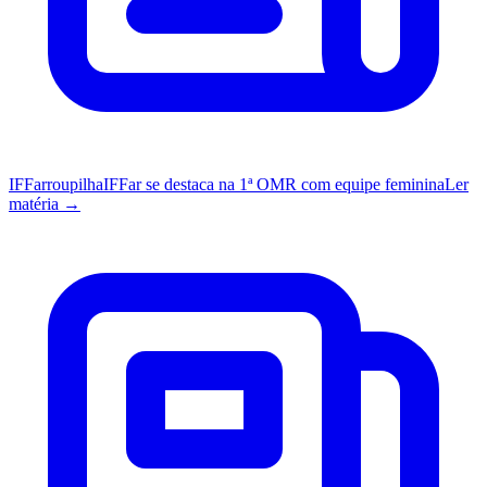
IFFarroupilha
IFFar se destaca na 1ª OMR com equipe feminina
Ler
matéria →